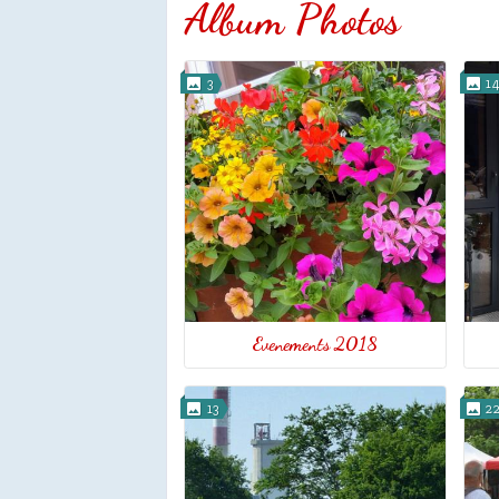
Album Photos
3
1
Evenements 2018
13
22