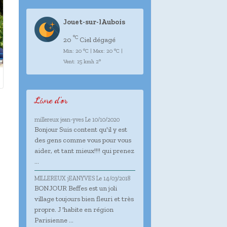
Jouet-sur-lAubois
°C
20
Ciel dégagé
Min: 20 °C | Max: 20 °C |
Vent: 15 kmh 2°
Livre d'or
millereux jean-yves
Le 10/10/2020
Bonjour Suis content qu'il y est
des gens comme vous pour vous
aider, et tant mieux!!!! qui prenez
...
MILLEREUX jEANYVES
Le 14/03/2018
BONJOUR Beffes est un joli
village toujours bien fleuri et très
propre. J 'habite en région
Parisienne ...