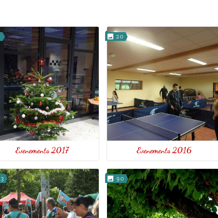
4
20
Evenements 2017
Evenements 2016
3
90