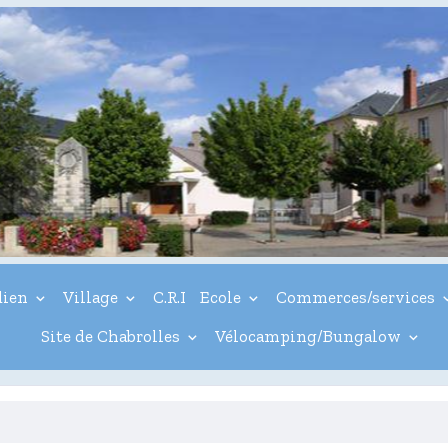
dien
Village
C.R.I
Ecole
Commerces/services
Site de Chabrolles
Vélocamping/Bungalow