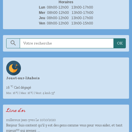
Horaires
Lun
08h00-12h00 13h00-17h00
Mer
08h00-12h00 13h00-17h00
Jeu
08h00-12h00 13h00-17h00
Ven
08h00-12h00 13h00-15h00
OK
Jouet-sur-lAubois
°C
16
Ciel dégagé
Min: 16 °C | Max: 16 °C | Vent: 4 kmh 53°
Livre d'or
millereux jean-yves
Le 10/10/2020
Bonjour Suis content qu'il y est des gens comme vous pour vous aider, et tant
mieux!!!! qui prenez ...