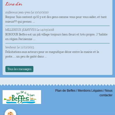
Livre d'or
millereux jean-yves
Le 10/10/2020
Bonjour Suis content qu'il y est des gens comme vous pour vous aider, et tant
mieux!!!! qui prenez ...
MILLEREUX jEANYVES
Le 14/03/2018
BONJOUR Beffes est un joli village toujours bien fleuri et très propre. J 'habite
en région Parisienne ...
bouhour
Le 11/12/2015
Felicitations aux acteurs pour ce magnifique décor entre la mairie et la
poste.....un peu de gaité dans ...
Tous les messages
Plan de Beffes
/
Mentions Légales
/
Nous
contacter