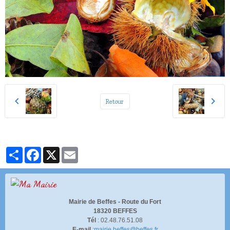
Retour
Partager
Facebook
X
Email
Mairie de Beffes -
Route du Fort
18320 BEFFES
Tél
: 02.48.76.51.08
E-mail
:
mairie.beffes@beffes.fr