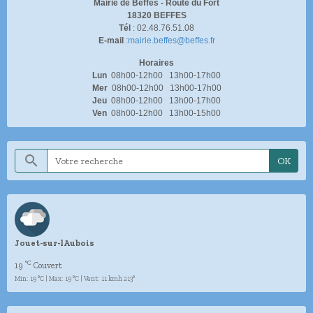
Mairie de Beffes -
Route du Fort
18320 BEFFES
Tél
: 02.48.76.51.08
E-mail
:
mairie.beffes@beffes.fr
Horaires
Lun
08h00-12h00 13h00-17h00
Mer
08h00-12h00 13h00-17h00
Jeu
08h00-12h00 13h00-17h00
Ven
08h00-12h00 13h00-15h00
OK
Jouet-sur-lAubois
°C
19
Couvert
Min: 19 °C | Max: 19 °C | Vent: 11 kmh 213°