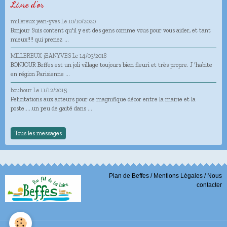
Livre d'or
millereux jean-yves
Le 10/10/2020
Bonjour Suis content qu'il y est des gens comme vous pour vous aider, et tant
mieux!!!! qui prenez ...
MILLEREUX jEANYVES
Le 14/03/2018
BONJOUR Beffes est un joli village toujours bien fleuri et très propre. J 'habite
en région Parisienne ...
bouhour
Le 11/12/2015
Felicitations aux acteurs pour ce magnifique décor entre la mairie et la
poste.....un peu de gaité dans ...
Tous les messages
Plan de Beffes
/
Mentions Légales
/
Nous
contacter