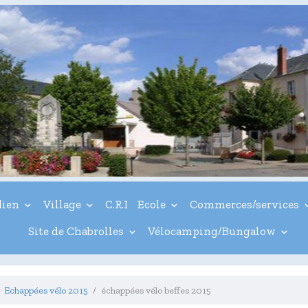
dien
Village
C.R.I
Ecole
Commerces/services
Site de Chabrolles
Vélocamping/Bungalow
Echappées vélo 2015
échappées vélo beffes 2015