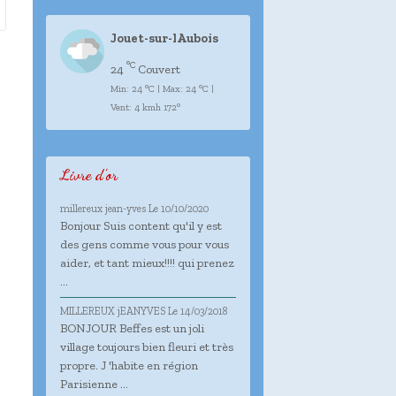
Jouet-sur-lAubois
°C
24
Couvert
Min: 24 °C | Max: 24 °C |
Vent: 4 kmh 172°
Livre d'or
millereux jean-yves
Le 10/10/2020
Bonjour Suis content qu'il y est
des gens comme vous pour vous
aider, et tant mieux!!!! qui prenez
...
MILLEREUX jEANYVES
Le 14/03/2018
BONJOUR Beffes est un joli
village toujours bien fleuri et très
propre. J 'habite en région
Parisienne ...