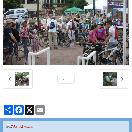
Retour
Partager
Facebook
X
Email