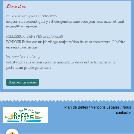
Livre d'or
millereux jean-yves
Le 10/10/2020
Bonjour Suis content qu'il y est des gens comme vous pour vous aider, et tant
mieux!!!! qui prenez ...
MILLEREUX jEANYVES
Le 14/03/2018
BONJOUR Beffes est un joli village toujours bien fleuri et très propre. J 'habite
en région Parisienne ...
bouhour
Le 11/12/2015
Felicitations aux acteurs pour ce magnifique décor entre la mairie et la
poste.....un peu de gaité dans ...
Tous les messages
Plan de Beffes
/
Mentions Légales
/
Nous
contacter