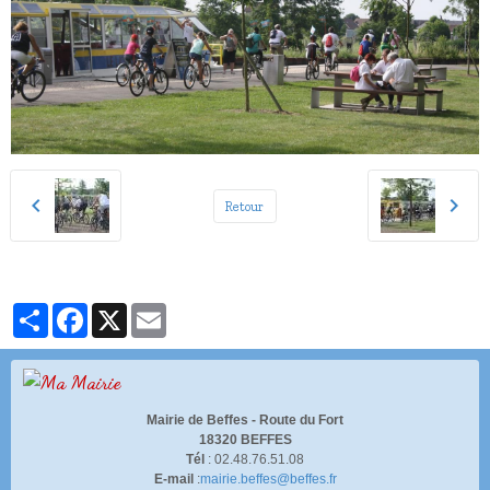
Retour
Partager
Facebook
X
Email
Mairie de Beffes -
Route du Fort
18320 BEFFES
Tél
: 02.48.76.51.08
E-mail
:
mairie.beffes@beffes.fr